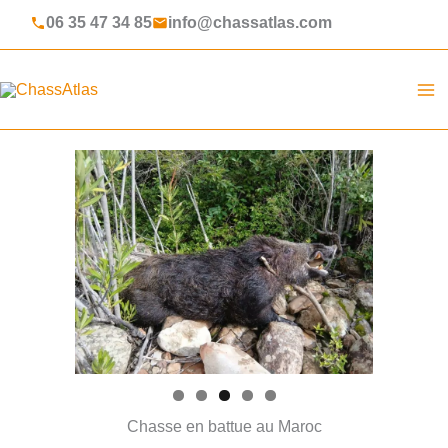
Aller
06 35 47 34 85
info@chassatlas.com
au
contenu
ChassAtlas
Chasse en battue au Maroc