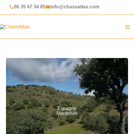
Aller
06 35 47 34 85
info@chassatlas.com
au
contenu
ChassAtlas
Espagne
Monterias